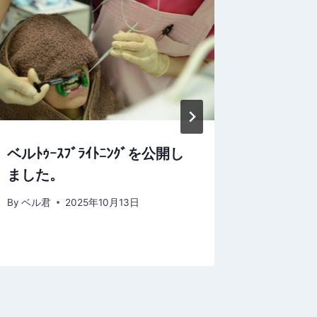
新しい
間限定
By
ベル君
ベルﾄｩｰｽﾌﾞﾗｲﾄﾆﾝｸﾞを公開し
ました。
By
ベル君
2025年10月13日